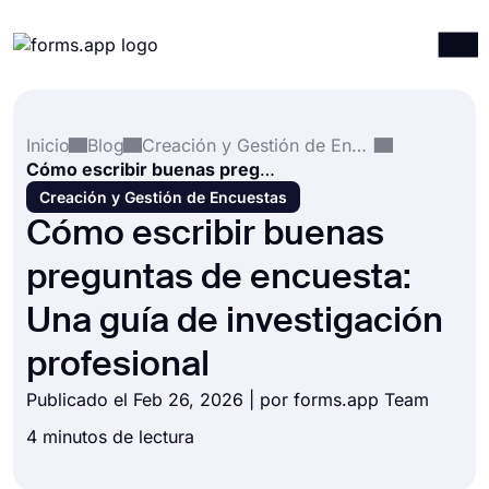
Productos
Iniciar sesión
Registrarse
Inicio
Blog
Creación y Gestión de Encuestas
Integraciones
Cómo escribir buenas preguntas de encuesta: Una guía de investigación profesional
Plantillas
Creación y Gestión de Encuestas
Cómo escribir buenas
Recursos
preguntas de encuesta:
Precios
Una guía de investigación
profesional
Publicado el Feb 26, 2026 | por forms.app Team
4 minutos de lectura