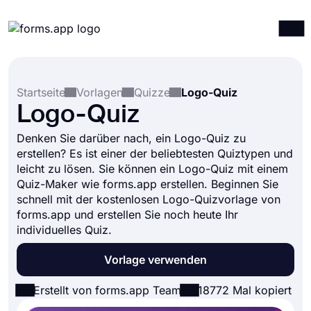
Produkte
Anmelden
Registrieren
Startseite
Vorlagen
Quizze
Logo-Quiz
Integrationen
Logo-Quiz
Vorlagen
Denken Sie darüber nach, ein Logo-Quiz zu
Ressourcen
erstellen? Es ist einer der beliebtesten Quiztypen und
leicht zu lösen. Sie können ein Logo-Quiz mit einem
Preise
Quiz-Maker wie forms.app erstellen. Beginnen Sie
schnell mit der kostenlosen Logo-Quizvorlage von
forms.app und erstellen Sie noch heute Ihr
individuelles Quiz.
Vorlage verwenden
Erstellt von forms.app Team
18772 Mal kopiert