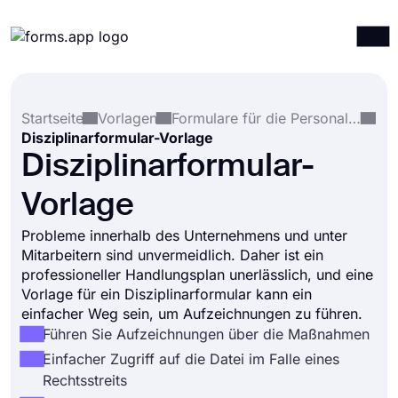
Produkte
Anmelden
Registrieren
Startseite
Vorlagen
Formulare für die Personalabteilung
Integrationen
Disziplinarformular-Vorlage
Vorlagen
Disziplinarformular-
Ressourcen
Vorlage
Preise
Probleme innerhalb des Unternehmens und unter
Mitarbeitern sind unvermeidlich. Daher ist ein
professioneller Handlungsplan unerlässlich, und eine
Vorlage für ein Disziplinarformular kann ein
einfacher Weg sein, um Aufzeichnungen zu führen.
Führen Sie Aufzeichnungen über die Maßnahmen
Einfacher Zugriff auf die Datei im Falle eines
Rechtsstreits