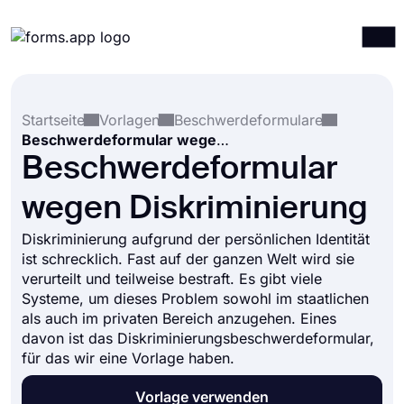
Produkte
Anmelden
Registrieren
Startseite
Vorlagen
Beschwerdeformulare
Integrationen
Beschwerdeformular wegen Diskriminierung
Vorlagen
Beschwerdeformular
Ressourcen
wegen Diskriminierung
Preise
Diskriminierung aufgrund der persönlichen Identität
ist schrecklich. Fast auf der ganzen Welt wird sie
verurteilt und teilweise bestraft. Es gibt viele
Systeme, um dieses Problem sowohl im staatlichen
als auch im privaten Bereich anzugehen. Eines
davon ist das Diskriminierungsbeschwerdeformular,
für das wir eine Vorlage haben.
Vorlage verwenden