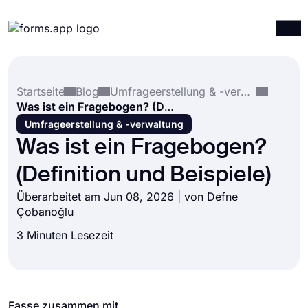
Produkte
Anmelden
Registrieren
Startseite
Blog
Umfrageerstellung & -verwaltung
Integrationen
Was ist ein Fragebogen? (Definition und Beispiele)
Vorlagen
Umfrageerstellung & -verwaltung
Was ist ein Fragebogen?
Ressourcen
(Definition und Beispiele)
Preise
Überarbeitet am Jun 08, 2026 | von
Defne
Çobanoğlu
3 Minuten Lesezeit
Fasse zusammen mit