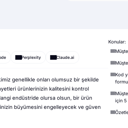
Konular:
Müşte
ode
Perplexity
Claude.ai
Müşter
Kod y
imiz genellikle onları olumsuz bir şekilde
formu 
etleri ürünlerinizin kalitesini kontrol
Müşte
Hangi endüstride olursa olsun, bir ürün
için 
işinizin büyümesini engelleyecek ve güven
Özetl