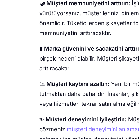
🤝 Müşteri memnuniyetini arttırın:
İş
yürütüyorsanız, müşterilerinizi dinlem
önemlidir. Tüketicilerden şikayetler 
memnuniyetini arttıracaktır.
⬆️ Marka güvenini ve sadakatini arttır
birçok nedeni olabilir. Müşteri şikaye
arttıracaktır.
📉 Müşteri kaybını azaltın:
Yeni bir m
tutmaktan daha pahalıdır. İnsanlar, şi
veya hizmetleri tekrar satın alma eğil
✨ Müşteri deneyimini iyileştirin:
Müşt
çözmeniz
müşteri deneyimini anlama