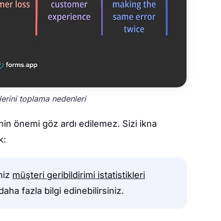
lerini toplama nedenleri
nin önemi göz ardı edilemez. Sizi ikna
ık:
niz
müşteri geribildirimi istatistikleri
ha fazla bilgi edinebilirsiniz.