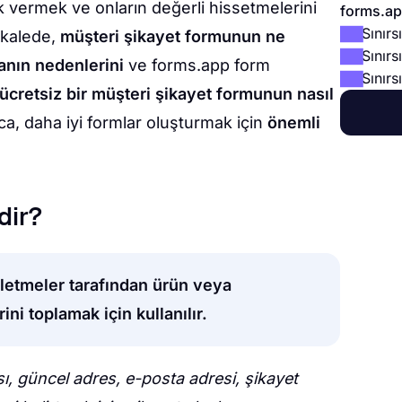
 vermek ve onların değerli hissetmelerini
forms.app
Sınır
akalede,
müşteri şikayet formunun ne
Sınırs
anın nedenlerini
ve forms.app form
Sınırs
cretsiz bir müşteri şikayet formunun nasıl
a, daha iyi formlar oluşturmak için
önemli
dir?
işletmeler tarafından ürün veya
rini toplamak için kullanılır.
ı, güncel adres, e-posta adresi, şikayet