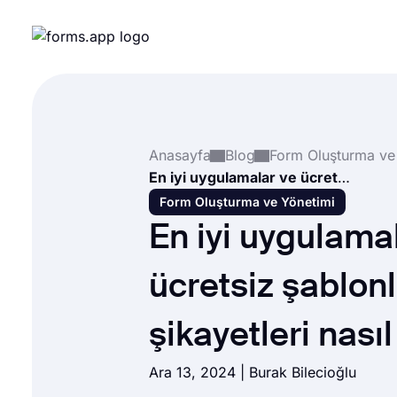
Anasayfa
Blog
Form Oluşturma ve
En iyi uygulamalar ve ücretsiz şablonlarla müşteri şikayetleri nasıl toplanır?
Form Oluşturma ve Yönetimi
En iyi uygulama
ücretsiz şablon
şikayetleri nasıl
Ara 13, 2024 |
Burak Bilecioğlu