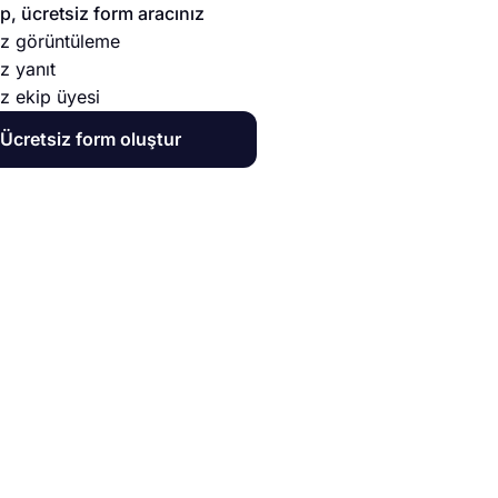
, ücretsiz form aracınız
sız görüntüleme
ız yanıt
ız ekip üyesi
Ücretsiz form oluştur