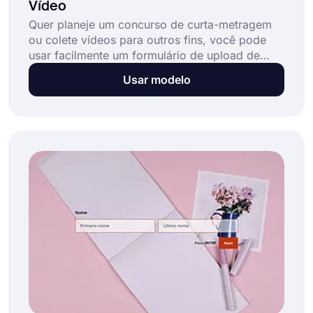
Vídeo
Quer planeje um concurso de curta-metragem
ou colete vídeos para outros fins, você pode
usar facilmente um formulário de upload de
vídeo para automatizar o processo. Com um
Usar modelo
formulário online, as pessoas poderão inserir
suas informações, enviar seus vídeos e enviar o
formulário em segundos.