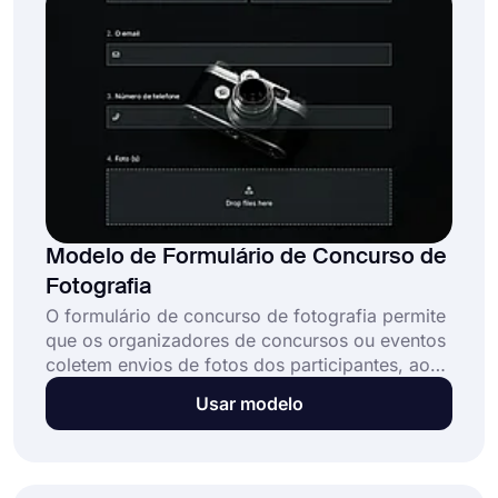
usando o modelo de formulário de inscrição de
recrutamento do forms.app!
Modelo de Formulário de Concurso de
Fotografia
O formulário de concurso de fotografia permite
que os organizadores de concursos ou eventos
coletem envios de fotos dos participantes, ao
mesmo tempo em que reúnem os detalhes
Usar modelo
pessoais necessários, confirmações legais e
outras informações para realizar o concurso
sem problemas. Este modelo de formulário de
inscrição em concurso de fotos: