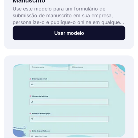
Manuscrito
Use este modelo para um formulário de
submissão de manuscrito em sua empresa,
personalize-o e publique-o online em qualquer
lugar. Este modelo de formulário de submissão
Usar modelo
de manuscrito permite que os autores façam
upload e submetam seus manuscritos para
avaliação. A coleta de informações e dados
necessários é fácil com um construtor de
formulários; comece a usá-lo gratuitamente
agora mesmo!