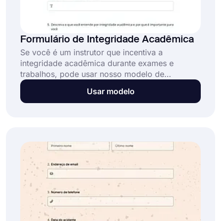
Formulário de Integridade Acadêmica
Se você é um instrutor que incentiva a
integridade acadêmica durante exames e
trabalhos, pode usar nosso modelo de
formulário de integridade acadêmica online
Usar modelo
para garantir que qualquer ato de
desonestidade acadêmica seja evitado e
informar os alunos sobre as possíveis
consequências de tais atos. É grátis, pronto
para uso e não requer habilidades de
codificação!