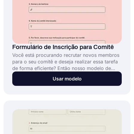
Formulário de Inscrição para Comitê
Você está procurando recrutar novos membros
para o seu comitê e deseja realizar essa tarefa
de forma eficiente? Então nosso modelo de
formulário de inscrição online para comitê pode
Usar modelo
ser ideal para você! Com este modelo, você
pode facilmente criar um formulário funcional
para suas necessidades de recrutamento e
encontrar os membros mais adequados para
trabalhar em seu comitê.