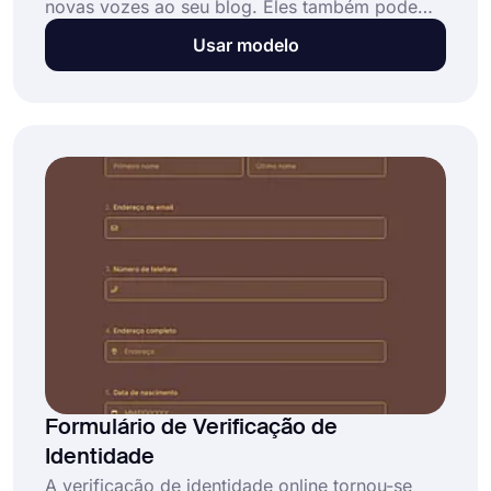
novas vozes ao seu blog. Eles também podem
ajudá-lo a construir relacionamentos com
Usar modelo
outros blogueiros e expandir seu alcance. Mas
encontrar e examinar esses blogueiros
convidados pode dar muito trabalho. Use este
modelo de formulário de envio de guest post
para criar um formulário para reunir todas as
informações que você precisa de forma
organizada.
Formulário de Verificação de
Identidade
A verificação de identidade online tornou-se