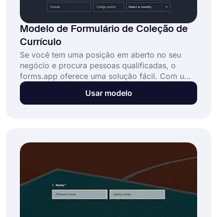
Modelo de Formulário de Coleção de
Currículo
Se você tem uma posição em aberto no seu
negócio e procura pessoas qualificadas, o
forms.app oferece uma solução fácil. Com um
formulário de coleta de currículo, você coletará
Usar modelo
currículos online e contatará as pessoas
interessadas após revisar as respostas. Este
exemplo de formulário totalmente
personalizável inclui todas as questões e
campos necessários para a coleta de currículo,
como um campo de upload, informações de
contato e assim por diante.