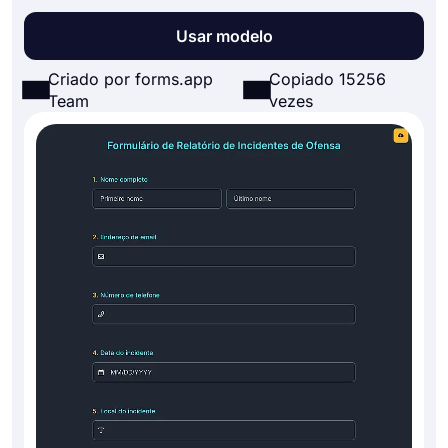
Usar modelo
Criado por forms.app
Copiado 15256
Team
vezes