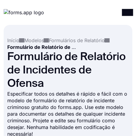
Produtos
Entrar
Registrar-se
Início
Modelos
Formulários de Relatório
Integrações
Formulário de Relatório de Incidentes de Ofensa
Modelos
Formulário de Relatório
Recursos
de Incidentes de
Preços
Ofensa
Especificar todos os detalhes é rápido e fácil com o
modelo de formulário de relatório de incidente
criminoso gratuito do forms.app. Use este modelo
para documentar os detalhes de qualquer incidente
criminoso. Projete e edite seu formulário como
desejar. Nenhuma habilidade em codificação é
necessária!