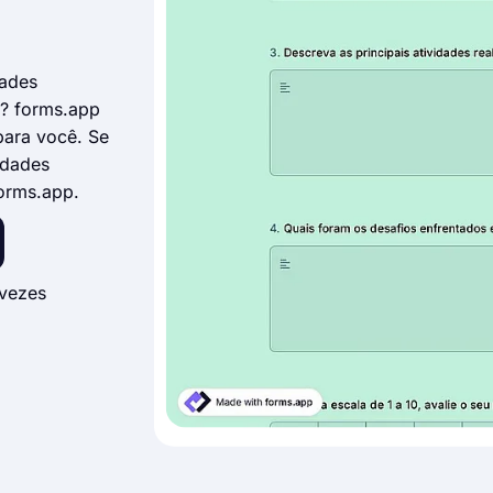
dades
l? forms.app
para você. Se
idades
orms.app.
vezes