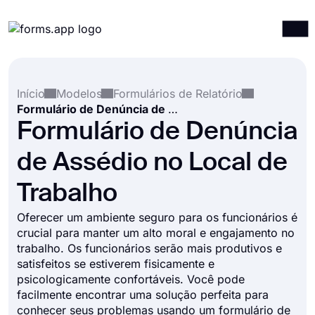
Produtos
Entrar
Registrar-se
Início
Modelos
Formulários de Relatório
Integrações
Formulário de Denúncia de Assédio no Local de Trabalho
Modelos
Formulário de Denúncia
Recursos
de Assédio no Local de
Preços
Trabalho
Oferecer um ambiente seguro para os funcionários é
crucial para manter um alto moral e engajamento no
trabalho. Os funcionários serão mais produtivos e
satisfeitos se estiverem fisicamente e
psicologicamente confortáveis. Você pode
facilmente encontrar uma solução perfeita para
conhecer seus problemas usando um formulário de