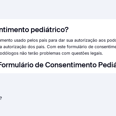
ntimento pediátrico?
umento usado pelos pais para dar sua autorização aos po
 a autorização dos pais. Com este formulário de consentim
podólogos não terão problemas com questões legais.
Formulário de Consentimento Pediá
ão do consentimento de uma segunda parte depois de lhe 
?
qual está consentindo. Os prestadores de cuidados de saúd
rio de consentimento informado para obter consentimento 
e diferente de obter consentimento em papel. Em ambos os