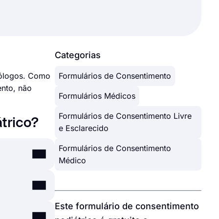
Categorias
dólogos. Como
Formulários de Consentimento
ento, não
Formulários Médicos
Formulários de Consentimento Livre
trico?
e Esclarecido
Formulários de Consentimento
Médico
explicar os
e e
Este formulário de consentimento
antes de
 casos, você