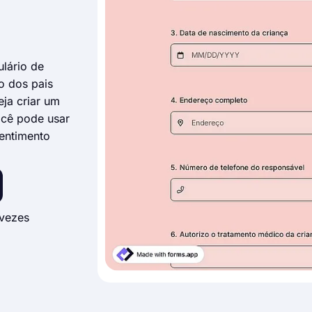
lário de
o dos pais
ja criar um
ocê pode usar
entimento
vezes