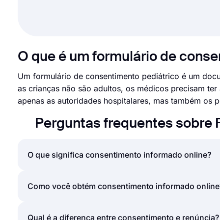
O que é um formulário de conse
Um formulário de consentimento pediátrico é um doc
as crianças não são adultos, os médicos precisam ter
apenas as autoridades hospitalares, mas também os 
Perguntas frequentes sobre 
O que significa consentimento informado online?
O consentimento informado é o processo de obtenç
Como você obtém consentimento informado online
riscos e possibilidades envolvidos na ação com a 
investigadores utilizam frequentemente um formulá
Obter consentimento online não é substancialment
Qual é a diferença entre consentimento e renúncia?