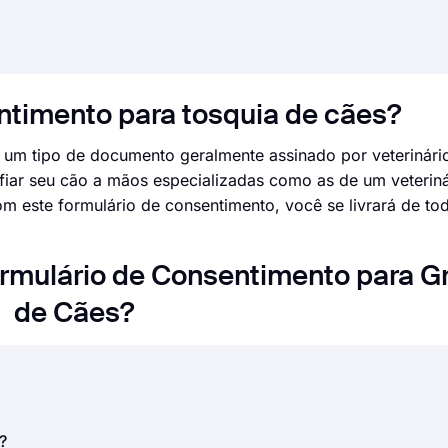
ntimento para tosquia de cães?
 um tipo de documento geralmente assinado por veterinári
fiar seu cão a mãos especializadas como as de um veteriná
m este formulário de consentimento, você se livrará de to
ormulário de Consentimento para 
de Cães?
ão do consentimento de uma segunda parte depois de lhe 
?