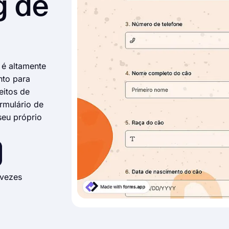
g de
 é altamente
nto para
eitos de
rmulário de
seu próprio
 vezes