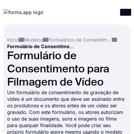
Produtos
Entrar
Registrar-se
Início
Modelos
Formulários de Consentimento
Integrações
Formulário de Consentimento para Filmagem de Vídeo
Modelos
Formulário de
Recursos
Consentimento para
Preços
Filmagem de Vídeo
Um formulário de consentimento de gravação de
vídeo é um documento que deve ser assinado entre
os produtores e os atores antes de um vídeo ser
gravado. Com este formulário, os atores autorizam
o uso de suas imagens, sons e imagens no filme
para qualquer finalidade. Você pode criar seu
próprio formulário agora mesmo usando o modelo