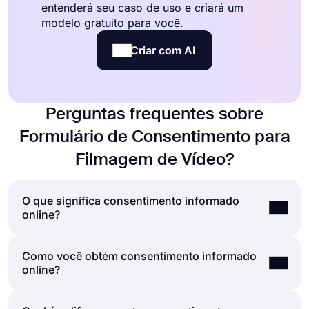
entenderá seu caso de uso e criará um
modelo gratuito para você.
Criar com AI
Perguntas frequentes sobre
Formulário de Consentimento para
Filmagem de Vídeo?
O que significa consentimento informado
online?
Como você obtém consentimento informado
O consentimento informado é o processo de
online?
obtenção do consentimento de uma segunda
parte depois de lhe explicar os riscos e
possibilidades envolvidos na ação com a qual