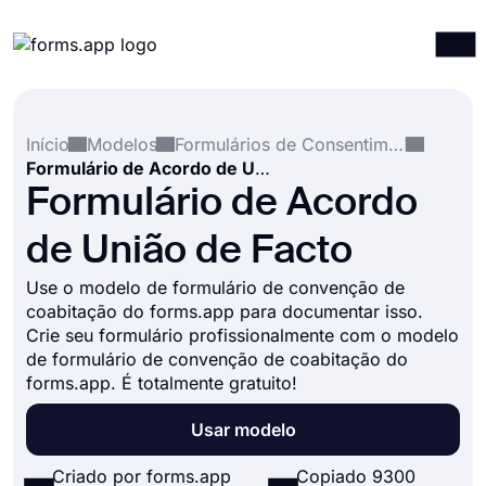
Produtos
Entrar
Registrar-se
Início
Modelos
Formulários de Consentimento
Integrações
Formulário de Acordo de União de Facto
Modelos
Formulário de Acordo
Recursos
de União de Facto
Preços
Use o modelo de formulário de convenção de
coabitação do forms.app para documentar isso.
Crie seu formulário profissionalmente com o modelo
de formulário de convenção de coabitação do
forms.app. É totalmente gratuito!
Usar modelo
Criado por forms.app
Copiado 9300