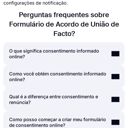
configurações de notificação.
Perguntas frequentes sobre
Formulário de Acordo de União de
Facto?
O que significa consentimento informado
online?
Como você obtém consentimento informado
O consentimento informado é o processo de
online?
obtenção do consentimento de uma segunda
parte depois de lhe explicar os riscos e
possibilidades envolvidos na ação com a qual
Qual é a diferença entre consentimento e
Obter consentimento online não é
está consentindo. Os prestadores de cuidados de
renúncia?
substancialmente diferente de obter
saúde e investigadores utilizam frequentemente
consentimento em papel. Em ambos os casos,
um formulário de consentimento informado para
você deverá apresentar todas as informações
obter consentimento antes de iniciarem uma
Como posso começar a criar meu formulário
Embora consentimento e renúncia sejam
necessárias aos seus respondentes, e eles
operação médica ou investigação.
de consentimento online?
frequentemente usados de forma intercambiável,