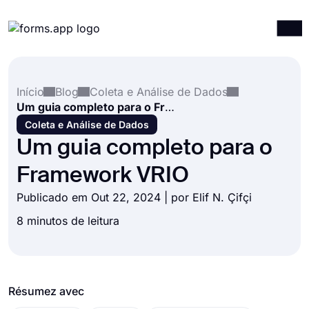
Produtos
Entrar
Registrar-se
Início
Blog
Coleta e Análise de Dados
Integrações
Um guia completo para o Framework VRIO
Modelos
Coleta e Análise de Dados
Um guia completo para o
Recursos
Framework VRIO
Preços
Publicado em Out 22, 2024 | por
Elif N. Çifçi
8 minutos de leitura
Résumez avec