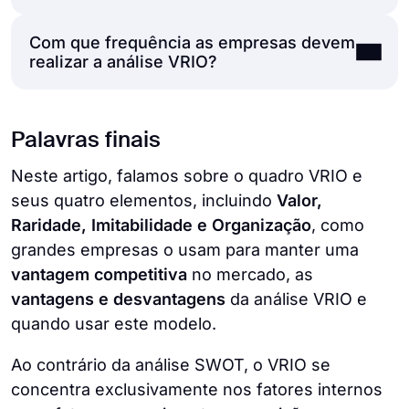
são usadas estrategicamente para
identificar e analisar o potencial da
Com que frequência as empresas devem
O quadro VRIO foi inventado pela primeira
organização para o sucesso, esses tipos de
realizar a análise VRIO?
vez por Jay B Barney em 1991, e ele
análise se concentram em diferentes partes
originalmente o chamou de VRIN.
do negócio. O VRIO tem como foco principal
É esperado utilizar a análise VRIO pelo
os recursos e fatores internos para manter
Palavras finais
menos uma vez por ano para alcançar uma
uma vantagem competitiva. Já o SWOT, por
rota estratégica consistente e permanecer
Neste artigo, falamos sobre o quadro VRIO e
outro lado, serve para uma análise mais
competitivo.
seus quatro elementos, incluindo
Valor,
ampla, identificando tanto elementos
Raridade, Imitabilidade e Organização
, como
internos quanto externos.
grandes empresas o usam para manter uma
vantagem competitiva
no mercado, as
vantagens e desvantagens
da análise VRIO e
quando usar este modelo.
Ao contrário da análise SWOT, o VRIO se
concentra exclusivamente nos fatores internos