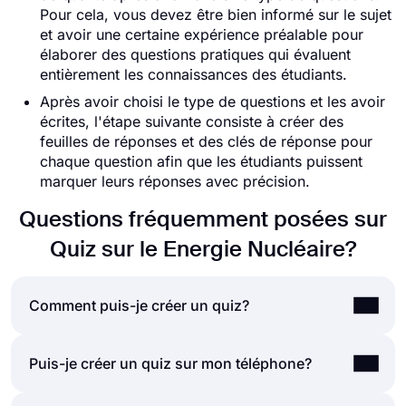
Pour cela, vous devez être bien informé sur le sujet
et avoir une certaine expérience préalable pour
élaborer des questions pratiques qui évaluent
entièrement les connaissances des étudiants.
Après avoir choisi le type de questions et les avoir
écrites, l'étape suivante consiste à créer des
feuilles de réponses et des clés de réponse pour
chaque question afin que les étudiants puissent
marquer leurs réponses avec précision.
Questions fréquemment posées sur
Quiz sur le Energie Nucléaire?
Comment puis-je créer un quiz?
Si vous souhaitez créer un quiz pour vos amis ou
Puis-je créer un quiz sur mon téléphone?
votre public, vous pouvez facilement le faire en
utilisant une application de création de quiz