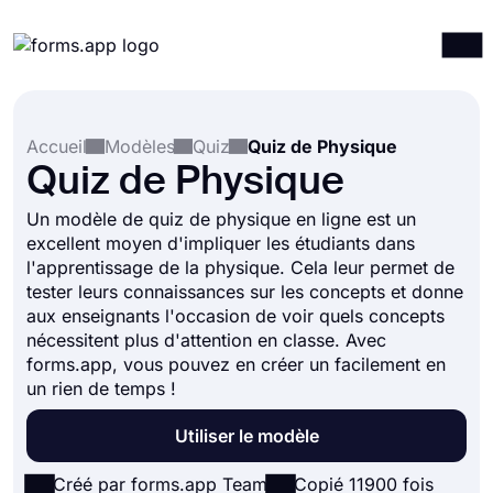
Produits
Connexion
S'inscrire
Accueil
Modèles
Quiz
Quiz de Physique
Intégrations
Quiz de Physique
Modèles
Un modèle de quiz de physique en ligne est un
Ressources
excellent moyen d'impliquer les étudiants dans
l'apprentissage de la physique. Cela leur permet de
Tarification
tester leurs connaissances sur les concepts et donne
aux enseignants l'occasion de voir quels concepts
nécessitent plus d'attention en classe. Avec
forms.app, vous pouvez en créer un facilement en
un rien de temps !
Utiliser le modèle
Créé par forms.app Team
Copié 11900 fois