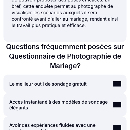
bref, cette enquête permet au photographe de
visualiser les scénarios auxquels il sera
confronté avant d'aller au mariage, rendant ainsi
le travail plus pratique et efficace.
Questions fréquemment posées sur
Questionnaire de Photographie de
Mariage?
Le meilleur outil de sondage gratuit
Accès instantané à des modèles de sondage
Si vous cherchez un moyen rapide et facile de
élégants
créer de bons sondages, forms.app est là pour
répondre à vos attentes. Avec d'innombrables
modèles, types de questions et options de
Avoir des expériences fluides avec une
La grande bibliothèque de modèles de sondages
personnalisation, forms.app offre un moyen