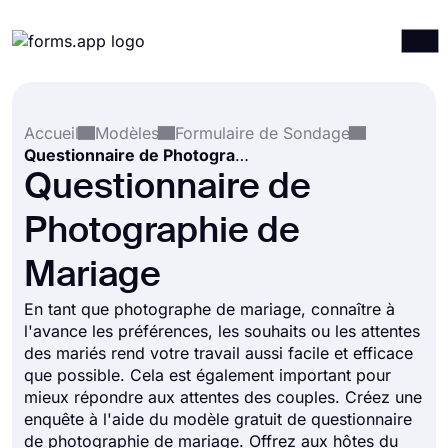
Produits
Connexion
S'inscrire
Accueil
Modèles
Formulaire de Sondage
Intégrations
Questionnaire de Photographie de Mariage
Modèles
Questionnaire de
Ressources
Photographie de
Tarification
Mariage
En tant que photographe de mariage, connaître à
l'avance les préférences, les souhaits ou les attentes
des mariés rend votre travail aussi facile et efficace
que possible. Cela est également important pour
mieux répondre aux attentes des couples. Créez une
enquête à l'aide du modèle gratuit de questionnaire
de photographie de mariage. Offrez aux hôtes du