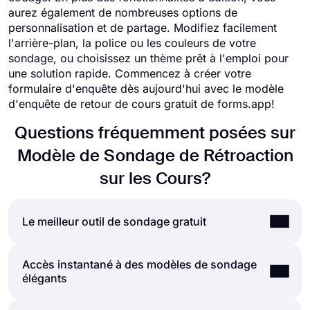
aurez également de nombreuses options de
personnalisation et de partage. Modifiez facilement
l'arrière-plan, la police ou les couleurs de votre
sondage, ou choisissez un thème prêt à l'emploi pour
une solution rapide. Commencez à créer votre
formulaire d'enquête dès aujourd'hui avec le modèle
d'enquête de retour de cours gratuit de forms.app!
Questions fréquemment posées sur
Modèle de Sondage de Rétroaction
sur les Cours?
Le meilleur outil de sondage gratuit
Accès instantané à des modèles de sondage
Si vous cherchez un moyen rapide et facile de
élégants
créer de bons sondages, forms.app est là pour
répondre à vos attentes. Avec d'innombrables