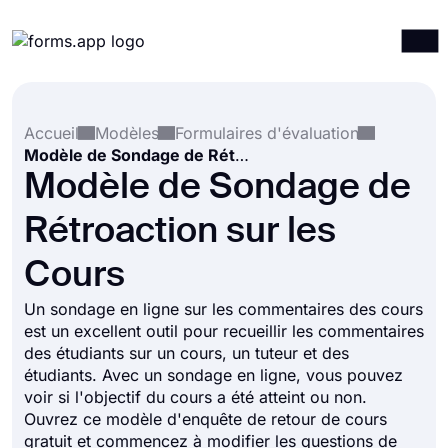
Produits
Connexion
S'inscrire
Accueil
Modèles
Formulaires d'évaluation
Intégrations
Modèle de Sondage de Rétroaction sur les Cours
Modèles
Modèle de Sondage de
Ressources
Rétroaction sur les
Tarification
Cours
Un sondage en ligne sur les commentaires des cours
est un excellent outil pour recueillir les commentaires
des étudiants sur un cours, un tuteur et des
étudiants. Avec un sondage en ligne, vous pouvez
voir si l'objectif du cours a été atteint ou non.
Ouvrez ce modèle d'enquête de retour de cours
gratuit et commencez à modifier les questions de