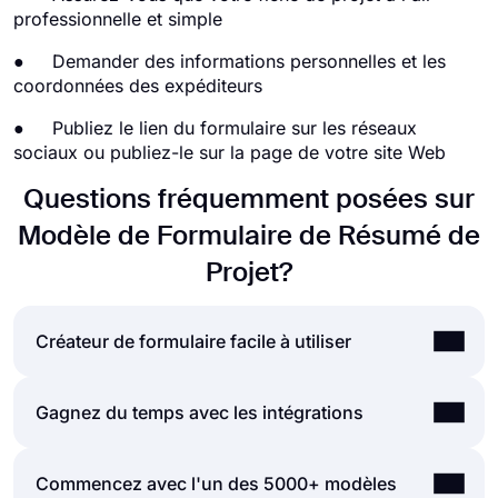
professionnelle et simple
● Demander des informations personnelles et les
coordonnées des expéditeurs
● Publiez le lien du formulaire sur les réseaux
sociaux ou publiez-le sur la page de votre site Web
Questions fréquemment posées sur
Modèle de Formulaire de Résumé de
Projet?
Créateur de formulaire facile à utiliser
Créer des formulaires et des sondages en ligne est
Gagnez du temps avec les intégrations
beaucoup plus facile que jamais. Sans avoir
besoin de coder une seule ligne, vous pouvez
Les formulaires et les sondages créés sur
Commencez avec l'un des 5000+ modèles
simplement créer des formulaires ou des enquêtes