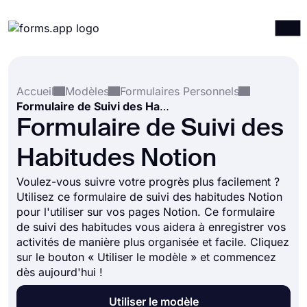
Produits
Connexion
S'inscrire
Accueil
Modèles
Formulaires Personnels
Intégrations
Formulaire de Suivi des Habitudes Notion
Modèles
Formulaire de Suivi des
Ressources
Habitudes Notion
Tarification
Voulez-vous suivre votre progrès plus facilement ?
Utilisez ce formulaire de suivi des habitudes Notion
pour l'utiliser sur vos pages Notion. Ce formulaire
de suivi des habitudes vous aidera à enregistrer vos
activités de manière plus organisée et facile. Cliquez
sur le bouton « Utiliser le modèle » et commencez
dès aujourd'hui !
Utiliser le modèle