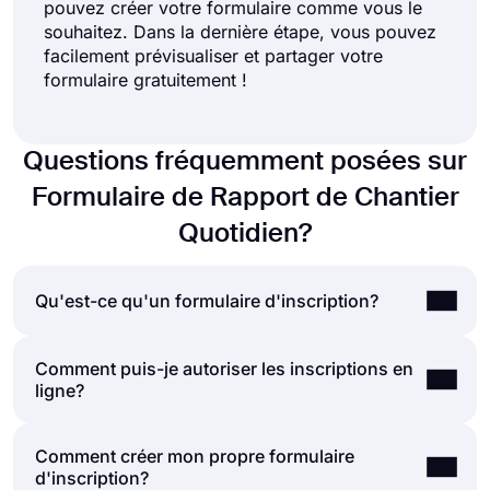
pouvez créer votre formulaire comme vous le
souhaitez. Dans la dernière étape, vous pouvez
facilement prévisualiser et partager votre
formulaire gratuitement !
Questions fréquemment posées sur
Formulaire de Rapport de Chantier
Quotidien?
Qu'est-ce qu'un formulaire d'inscription?
Comment puis-je autoriser les inscriptions en
Un formulaire d'inscription est un document
ligne?
permettant de collecter des données et d'aider les
personnes à s'inscrire à une newsletter, un site
Web, une application, des événements, des
Comment créer mon propre formulaire
Les gens complètent leurs inscriptions de deux
organisations, des cadeaux, etc. Les formulaires
d'inscription?
manières principales: formulaires papier ou