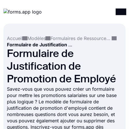
Produits
Connexion
S'inscrire
Accueil
Modèles
Formulaires de Ressources Humaines
Intégrations
Formulaire de Justification de Promotion de Employé
Modèles
Formulaire de
Ressources
Justification de
Tarification
Promotion de Employé
Savez-vous que vous pouvez créer un formulaire
pour mettre les promotions salariales sur une base
plus logique ? Le modèle de formulaire de
justification de promotion d'employé contient de
nombreuses questions dont vous aurez besoin, et
vous pouvez également ajouter ou supprimer des
questions. Inscrivez-vous sur forms.app dès