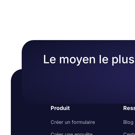
Sur forms.app, vous pouvez personnaliser en profon
vous pouvez facilement copier et coller le code d'
fois que vous êtes passé à l'onglet « Conception »
options de personnalisation de conception différent
vos propres couleurs ou en choisissant l'un des no
Le moyen le plus 
Produit
Res
Créer un formulaire
Blog
Créer une enquête
Cent