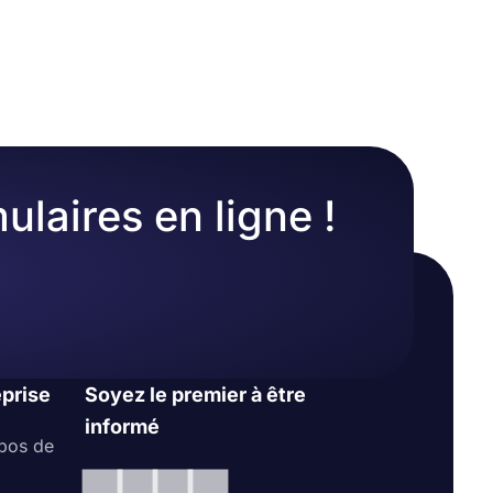
ulaire. Une
reuses
hoisissant
ulaires en ligne !
eprise
Soyez le premier à être
informé
pos de