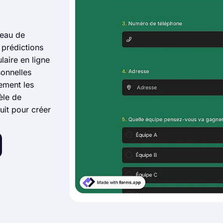
veau de
 prédictions
laire en ligne
sonnelles
ement les
èle de
uit pour créer