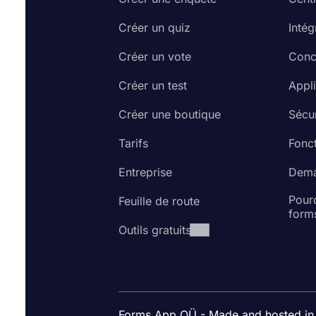
Créer un quiz
Intég
Créer un vote
Conc
Créer un test
Appl
Créer une boutique
Sécur
Tarifs
Fonct
Entreprise
Dema
Pourq
Feuille de route
form
Outils gratuits
Forms App OÜ - Made and hosted in