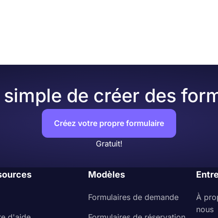
deur le thème et les éléments de conception de votre form
intégration dans le code HTML de votre site Web.
 après avoir terminé votre formulaire, vous verrez de nomb
es. Vous pouvez modifier le thème de votre formulaire en c
mbreux thèmes prêts à l'emploi.
simple de créer des form
Créez votre propre formulaire
Gratuit!
sources
Modèles
Entr
Formulaires de demande
À pro
nous
re d'aide
Formulaires de réservation