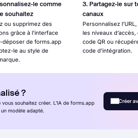
rsonnalisez-le comme
3. Partagez-le sur 
le souhaitez
canaux
ez ou supprimez des
Personnalisez l’URL,
ons grâce à l’interface
les niveaux d’accès,
r-déposer de forms.app
code QR ou récupére
ptez-le au style de
code d’intégration.
marque.
alisé ?
Créer av
vous souhaitez créer. L’IA de forms.app
t un modèle adapté.