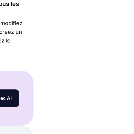
tous les
 modifiez
 créez un
z le
ec AI