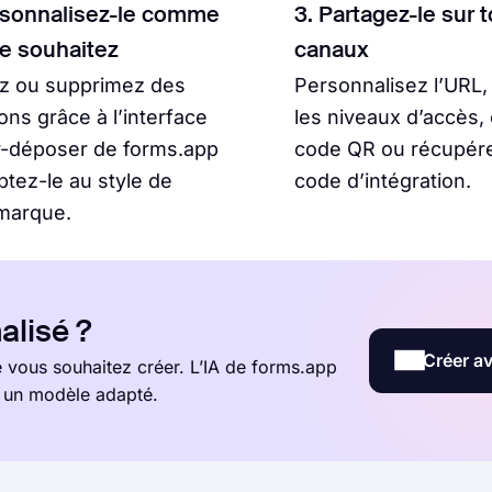
rsonnalisez-le comme
3. Partagez-le sur 
le souhaitez
canaux
ez ou supprimez des
Personnalisez l’URL,
ons grâce à l’interface
les niveaux d’accès,
r-déposer de forms.app
code QR ou récupére
ptez-le au style de
code d’intégration.
marque.
alisé ?
Créer av
vous souhaitez créer. L’IA de forms.app
t un modèle adapté.