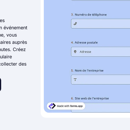
des
 un événement
ne, vous
aires auprès
nutes. Créez
ulaire
ollecter des