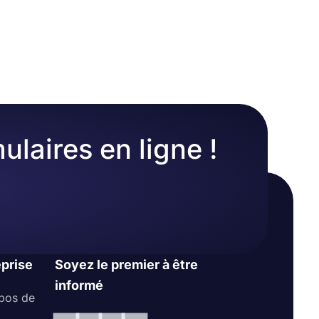
ments de
tre
ifier le
ts à
ulaires en ligne !
eprise
Soyez le premier à être
informé
pos de