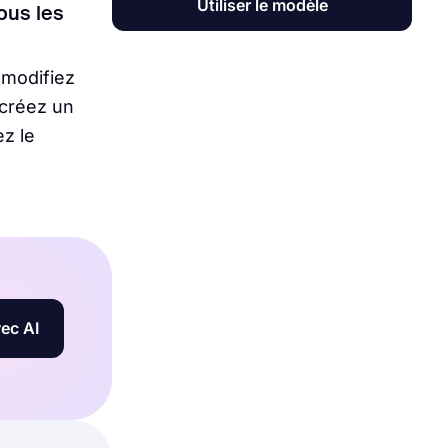
Utiliser le modèle
tous les
 modifiez
 créez un
z le
ec AI