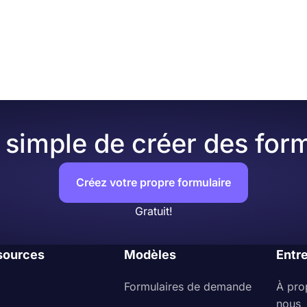
s pouvez personnaliser en profondeur le thème et les élé
intégration dans le code HTML de votre site Web.
tes passé à l'onglet « Conception » après avoir terminé vo
ersonnalisation de conception différentes. Vous pouvez mod
es couleurs ou en choisissant l'un des nombreux thèmes prê
simple de créer des form
Créez votre propre formulaire
Gratuit!
sources
Modèles
Entr
Formulaires de demande
À pro
nous