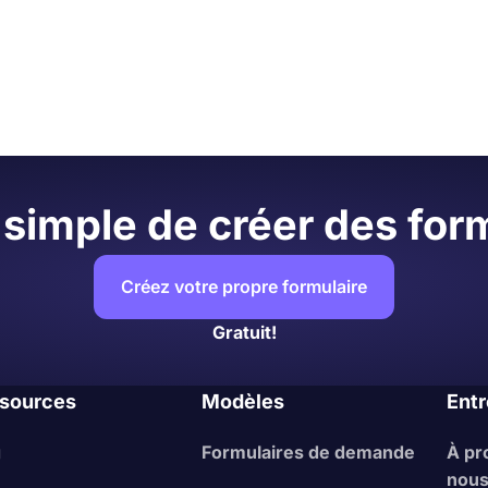
igne
, vous pouvez personnaliser en détail le thème et le
r et coller le code d'intégration dans le code HTML de vo
ous avez terminé votre formulaire, passez à l'onglet « C
alisation. Vous pouvez modifier le thème de votre formu
nant l'un des nombreux thèmes prêts à l'emploi.
simple de créer des form
Créez votre propre formulaire
Gratuit!
sources
Modèles
Entr
g
Formulaires de demande
À pr
nou