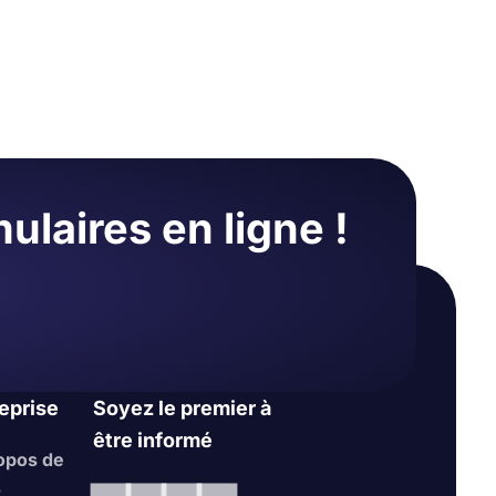
s éléments
tre site
onception »
laire en
ulaires en ligne !
eprise
Soyez le premier à
être informé
opos de
s