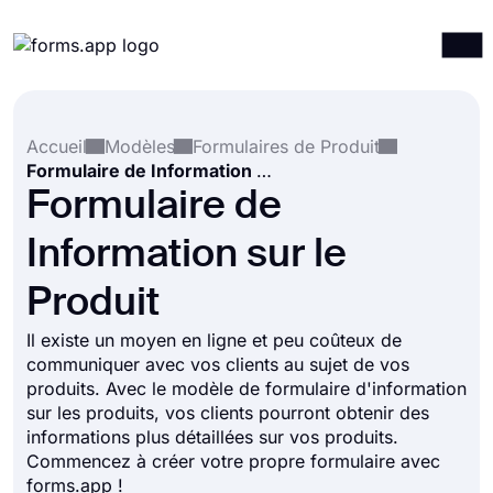
Produits
Connexion
S'inscrire
Accueil
Modèles
Formulaires de Produit
Intégrations
Formulaire de Information sur le Produit
Modèles
Formulaire de
Ressources
Information sur le
Tarification
Produit
Il existe un moyen en ligne et peu coûteux de
communiquer avec vos clients au sujet de vos
produits. Avec le modèle de formulaire d'information
sur les produits, vos clients pourront obtenir des
informations plus détaillées sur vos produits.
Commencez à créer votre propre formulaire avec
forms.app !