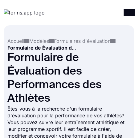
Produits
Connexion
S'inscrire
Accueil
Modèles
Formulaires d'évaluation
Intégrations
Formulaire de Évaluation des Performances des Athlètes
Modèles
Formulaire de
Ressources
Évaluation des
Tarification
Performances des
Athlètes
Êtes-vous à la recherche d'un formulaire
d'évaluation pour la performance de vos athlètes?
Vous pouvez suivre leur entraînement athlétique et
leur programme sportif. Il est facile de créer,
modifier et concevoir votre formulaire à l'aide de