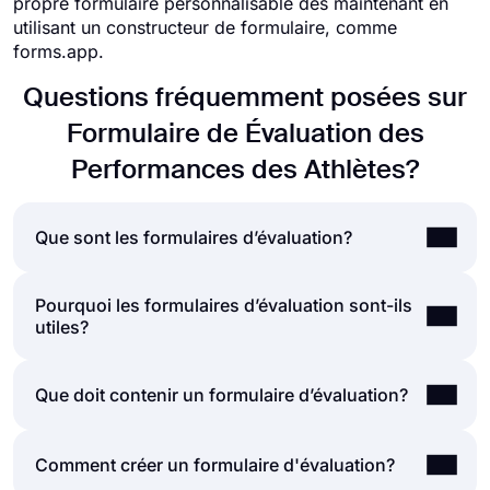
propre formulaire personnalisable dès maintenant en
utilisant un constructeur de formulaire, comme
forms.app.
Questions fréquemment posées sur
Formulaire de Évaluation des
Performances des Athlètes?
Que sont les formulaires d’évaluation?
Pourquoi les formulaires d’évaluation sont-ils
Un formulaire d'évaluation est un document qui
utiles?
pose une série de questions pour évaluer un
événement, un produit, un service, un employé ou
un cours. Les formulaires d'évaluation peuvent
Que vous créiez un formulaire pour évaluer les
Que doit contenir un formulaire d’évaluation?
être créés et utilisés à de nombreuses fins, telles
performances des employés, la satisfaction des
que l'évaluation des performances, la collecte de
clients, l'évaluation des enseignants ou une auto-
commentaires, l'évaluation du développement
Un formulaire d’évaluation typique comprend
Comment créer un formulaire d'évaluation?
évaluation, cela aide les participants à réfléchir
professionnel, etc.
divers champs de formulaire pour obtenir l’opinion