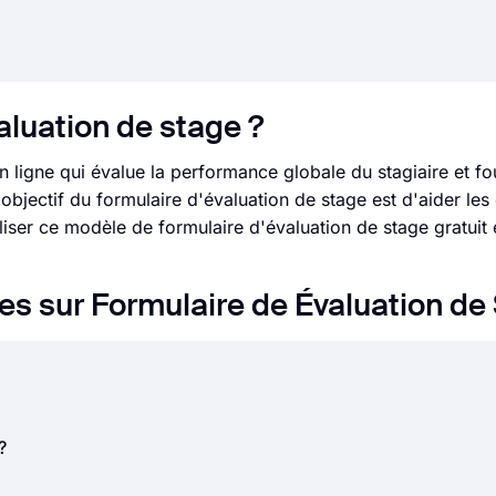
aluation de stage ?
 ligne qui évalue la performance globale du stagiaire et fo
objectif du formulaire d'évaluation de stage est d'aider les
iser ce modèle de formulaire d'évaluation de stage gratuit e
 sur Formulaire de Évaluation de
e une série de questions pour évaluer un événement, un pro
?
valuation peuvent être créés et utilisés à de nombreuses fin