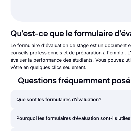
Qu'est-ce que le formulaire d'év
Le formulaire d'évaluation de stage est un document en
conseils professionnels et de préparation à l'emploi. L'
évaluer la performance des étudiants. Vous pouvez util
vôtre en quelques clics seulement.
Questions fréquemment posées
Que sont les formulaires d’évaluation?
Un formulaire d'évaluation est un document qui pos
Pourquoi les formulaires d’évaluation sont-ils utiles
service, un employé ou un cours. Les formulaires d'é