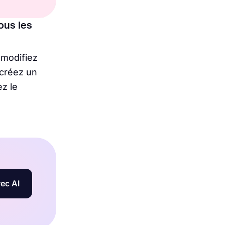
tous les
 modifiez
 créez un
z le
ec AI