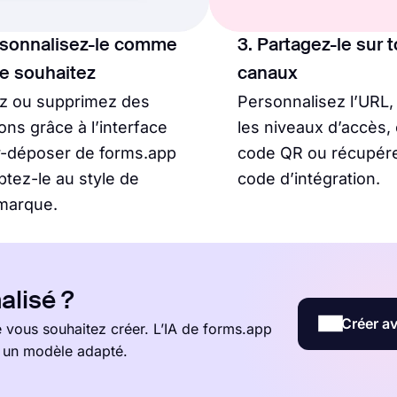
rsonnalisez-le comme
3. Partagez-le sur 
le souhaitez
canaux
ez ou supprimez des
Personnalisez l’URL,
ons grâce à l’interface
les niveaux d’accès,
r-déposer de forms.app
code QR ou récupére
ptez-le au style de
code d’intégration.
marque.
alisé ?
Créer av
vous souhaitez créer. L’IA de forms.app
t un modèle adapté.