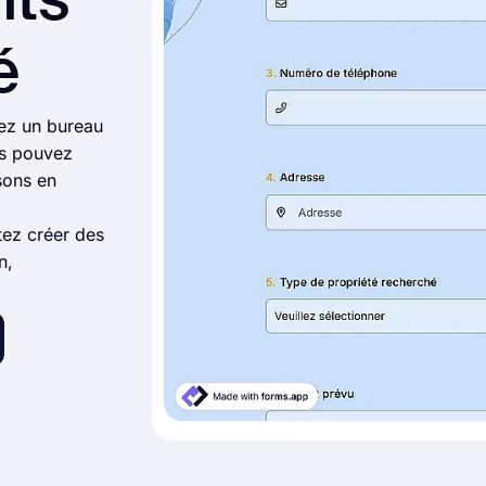
nts
é
rez un bureau
us pouvez
sons en
tez créer des
n,