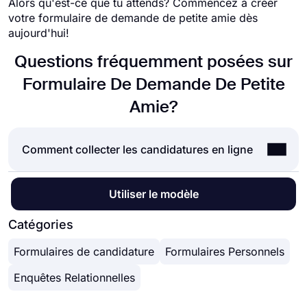
Alors qu'est-ce que tu attends? Commencez à créer
votre formulaire de demande de petite amie dès
aujourd'hui!
Questions fréquemment posées sur
Formulaire De Demande De Petite
Amie?
Comment collecter les candidatures en ligne
Accepter les candidatures en ligne est aujourd’hui
Utiliser le modèle
une norme pour presque toutes les entreprises.
Qu'il s'agisse de candidatures à un emploi, de
Catégories
stages ou de bourses, l'utilisation des
Formulaires de candidature
Formulaires Personnels
candidatures en ligne peut vous faire gagner du
temps et économiser beaucoup d'efforts. Mais
Enquêtes Relationnelles
comment accepter les candidatures en ligne,
quelle est la meilleure manière? La réponse réside