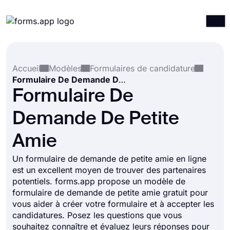
Produits
Connexion
S'inscrire
Accueil
Modèles
Formulaires de candidature
Intégrations
Formulaire De Demande De Petite Amie
Modèles
Formulaire De
Ressources
Demande De Petite
Tarification
Amie
Un formulaire de demande de petite amie en ligne
est un excellent moyen de trouver des partenaires
potentiels. forms.app propose un modèle de
formulaire de demande de petite amie gratuit pour
vous aider à créer votre formulaire et à accepter les
candidatures. Posez les questions que vous
souhaitez connaître et évaluez leurs réponses pour