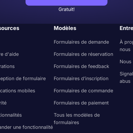
Gratuit!
sources
Modèles
Entr
Formulaires de demande
À pro
nous
re d'aide
Formulaires de réservation
Nous 
rations
Formulaires de feedback
Signa
eption de formulaire
Formulaires d’inscription
abus
ications mobiles
Formulaires de commande
ité
Formulaires de paiement
ionnalités
Tous les modèles de
formulaires
nder une fonctionnalité