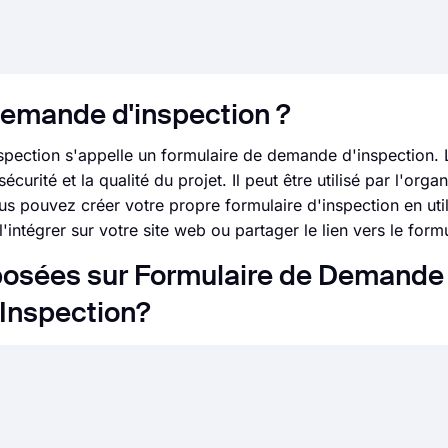
demande d'inspection ?
spection s'appelle un formulaire de demande d'inspection. 
curité et la qualité du projet. Il peut être utilisé par l'orga
us pouvez créer votre propre formulaire d'inspection en util
intégrer sur votre site web ou partager le lien vers le formu
osées sur Formulaire de Demande
Inspection?
pour accepter les demandes de vos clients, employés, étudi