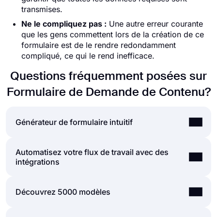
transmises.
Ne le compliquez pas :
Une autre erreur courante
que les gens commettent lors de la création de ce
formulaire est de le rendre redondamment
compliqué, ce qui le rend inefficace.
Questions fréquemment posées sur
Formulaire de Demande de Contenu?
Générateur de formulaire intuitif
Automatisez votre flux de travail avec des
Créez facilement des formulaires en ligne,
intégrations
personnalisez les champs, la conception et les
options de confidentialité de votre formulaire en
quelques minutes. En ajoutant certains des
Vous pouvez intégrer les formulaires et les
Découvrez 5000 modèles
nombreux types de champs de formulaire pour
sondages que vous avez créés sur forms.app
tous les besoins avec l'écran de création de
avec de nombreuses applications tierces via
formulaire par glisser-déposer de forms.app, vous