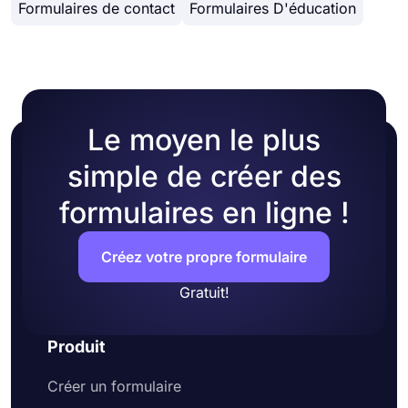
Formulaires de contact
Formulaires D'éducation
informations de base telles que le nom complet,
l'adresse e-mail, le numéro de téléphone, etc.,
ainsi que le sujet de la demande, des notes
supplémentaires et tout autre détail que vous
jugez utile.
Le moyen le plus
simple de créer des
formulaires en ligne !
Créez votre propre formulaire
Gratuit!
Produit
Créer un formulaire