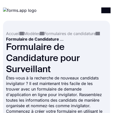
Produits
Connexion
S'inscrire
Accueil
Modèles
Formulaires de candidature
Intégrations
Formulaire de Candidature pour Surveillant
Modèles
Formulaire de
Ressources
Candidature pour
Tarification
Surveillant
Êtes-vous à la recherche de nouveaux candidats
invigilator ? Il est maintenant très facile de les
trouver avec un formulaire de demande
d'application en ligne pour invigilator. Rassemblez
toutes les informations des candidats de manière
organisée et nommez-les comme invigilator.
Commencez à créer votre formulaire en utilisant le