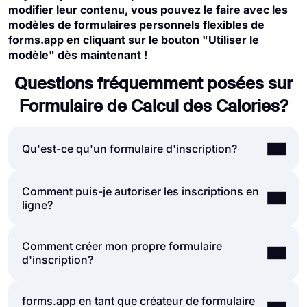
modifier leur contenu, vous pouvez le faire avec les
modèles de formulaires personnels flexibles de
forms.app en cliquant sur le bouton "Utiliser le
modèle" dès maintenant !
Questions fréquemment posées sur
Formulaire de Calcul des Calories?
Qu'est-ce qu'un formulaire d'inscription?
Comment puis-je autoriser les inscriptions en
Un formulaire d'inscription est un document
ligne?
permettant de collecter des données et d'aider
les personnes à s'inscrire à une newsletter, un
site Web, une application, des événements, des
Comment créer mon propre formulaire
Les gens complètent leurs inscriptions de deux
organisations, des cadeaux, etc. Les formulaires
d'inscription?
manières principales: formulaires papier ou
d'inscription demandent des informations en
formulaires en ligne. Aujourd’hui, il est clair que
fonction de vos objectifs; cela inclut souvent des
le processus d’inscription est beaucoup plus
questions sur les détails personnels, le nom de
forms.app en tant que créateur de formulaire
Si vous souhaitez créer votre propre formulaire