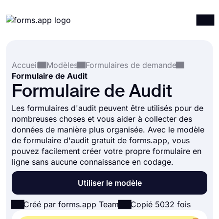
Produits
Connexion
S'inscrire
Accueil
Modèles
Formulaires de demande
Intégrations
Formulaire de Audit
Modèles
Formulaire de Audit
Ressources
Les formulaires d'audit peuvent être utilisés pour de
nombreuses choses et vous aider à collecter des
Tarification
données de manière plus organisée. Avec le modèle
de formulaire d'audit gratuit de forms.app, vous
pouvez facilement créer votre propre formulaire en
ligne sans aucune connaissance en codage.
Utiliser le modèle
Créé par forms.app Team
Copié 5032 fois