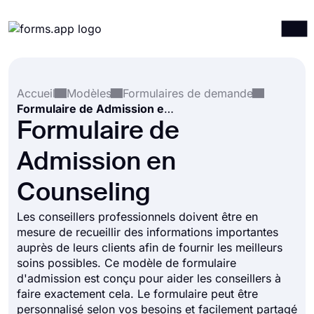
Produits
Connexion
S'inscrire
Accueil
Modèles
Formulaires de demande
Intégrations
Formulaire de Admission en Counseling
Modèles
Formulaire de
Ressources
Admission en
Tarification
Counseling
Les conseillers professionnels doivent être en
mesure de recueillir des informations importantes
auprès de leurs clients afin de fournir les meilleurs
soins possibles. Ce modèle de formulaire
d'admission est conçu pour aider les conseillers à
faire exactement cela. Le formulaire peut être
personnalisé selon vos besoins et facilement partagé