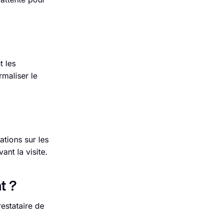
t les
rmaliser le
ations sur les
nt la visite.
t ?
estataire de