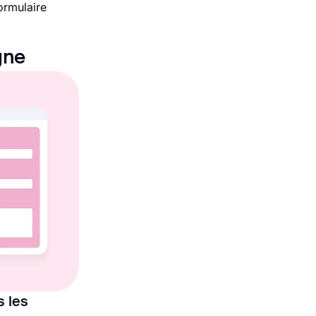
ormulaire
gne
s les