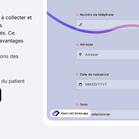
à collecter et
s
nts. Ce
s avantages
ions des
 du patient