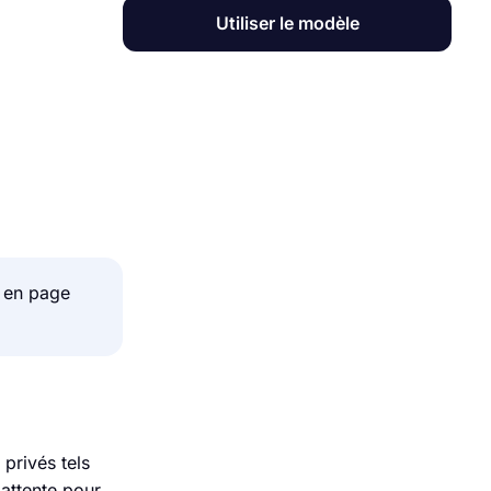
Utiliser le modèle
e en page
 privés tels
'attente pour