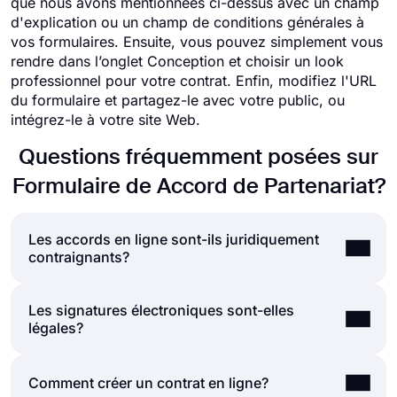
que nous avons mentionnées ci-dessus avec un champ
d'explication ou un champ de conditions générales à
vos formulaires. Ensuite, vous pouvez simplement vous
rendre dans l’onglet Conception et choisir un look
professionnel pour votre contrat. Enfin, modifiez l'URL
du formulaire et partagez-le avec votre public, ou
intégrez-le à votre site Web.
Questions fréquemment posées sur
Formulaire de Accord de Partenariat?
Les accords en ligne sont-ils juridiquement
contraignants?
Les signatures électroniques sont-elles
La réponse à cette question est simple: "oui". Les
légales?
accords en ligne sont juridiquement contraignants,
tout comme les contrats sur papier. Vous pouvez
facilement créer un formulaire d'accord en ligne et
Les signatures électroniques sont considérées
Comment créer un contrat en ligne?
recueillir des réponses sans vous inquiéter. Ces