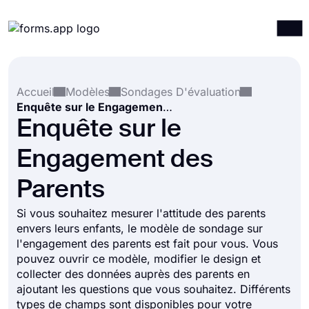
Produits
Connexion
S'inscrire
Accueil
Modèles
Sondages D'évaluation
Intégrations
Enquête sur le Engagement des Parents
Modèles
Enquête sur le
Ressources
Engagement des
Tarification
Parents
Si vous souhaitez mesurer l'attitude des parents
envers leurs enfants, le modèle de sondage sur
l'engagement des parents est fait pour vous. Vous
pouvez ouvrir ce modèle, modifier le design et
collecter des données auprès des parents en
ajoutant les questions que vous souhaitez. Différents
types de champs sont disponibles pour votre