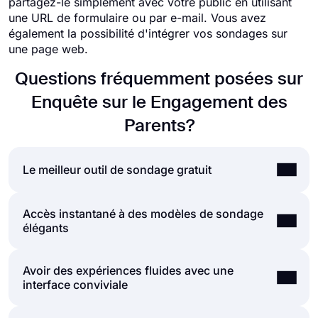
partagez-le simplement avec votre public en utilisant
une URL de formulaire ou par e-mail. Vous avez
également la possibilité d'intégrer vos sondages sur
une page web.
Questions fréquemment posées sur
Enquête sur le Engagement des
Parents?
Le meilleur outil de sondage gratuit
Accès instantané à des modèles de sondage
Si vous cherchez un moyen rapide et facile de
élégants
créer de bons sondages, forms.app est là pour
répondre à vos attentes. Avec d'innombrables
modèles, types de questions et options de
Avoir des expériences fluides avec une
La grande bibliothèque de modèles de sondages
personnalisation, forms.app offre un moyen
interface conviviale
de forms.app permettra de créer des sondages et
pratique de créer gratuitement des sondages en
des questionnaires élaborés et professionnels en
ligne. Explorez les fonctionnalités exceptionnelles