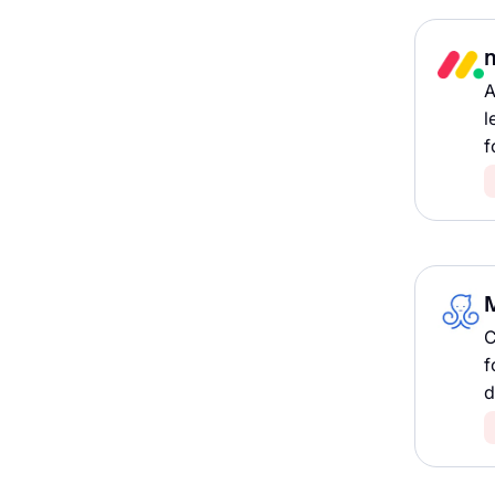
A
l
f
C
f
d