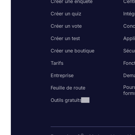
Créer une enquête
Cent
Créer un quiz
Intég
Créer un vote
Conc
Créer un test
Appl
Créer une boutique
Sécur
Tarifs
Fonct
Entreprise
Dema
Pourq
Feuille de route
form
Outils gratuits