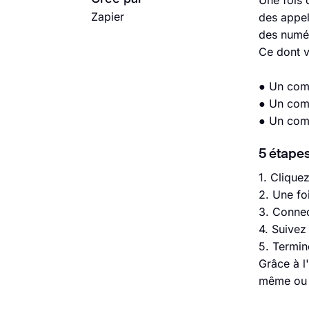
Une fois 
Zapier
des appel
des numér
Ce dont 
● Un com
● Un com
● Un com
5 étapes
1. Cliquez
2. Une fo
3. Connec
4. Suivez
5. Termin
Grâce à l
même ou 