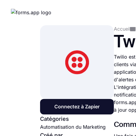
Accueil
Twi
Twilio es
clients v
applicati
d'alertes
L'intégra
notificat
forms.app
Connectez à Zapier
à jour op
Catégories
Commen
Automatisation du Marketing
Créé par