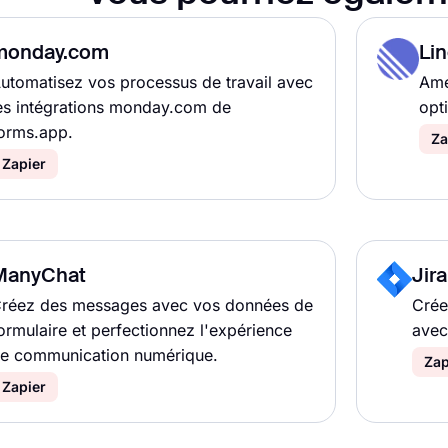
monday.com
Lin
utomatisez vos processus de travail avec
Amé
es intégrations monday.com de
opti
orms.app.
Za
Zapier
ManyChat
Jir
réez des messages avec vos données de
Crée
ormulaire et perfectionnez l'expérience
avec
e communication numérique.
Zap
Zapier