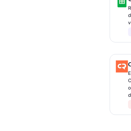
R
d
v
E
C
o
d