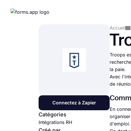
Accueil
Tr
Troops es
recherche
la paie.
Avec l'in
de réunio
Commen
Connectez à Zapier
En connec
Catégories
organiser
Intégrations RH
d'emploi.
Créé par