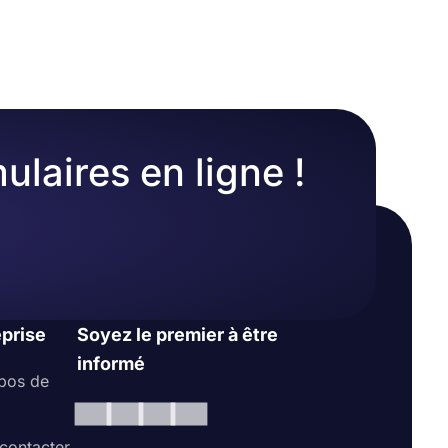
ulaires en ligne !
eprise
Soyez le premier à être
informé
pos de
contacter