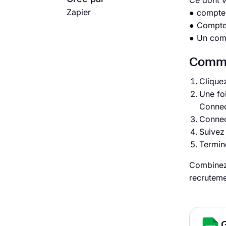
Ce dont 
Zapier
● compte
● Compte/
● Un com
Commen
Cliquez
Une fo
Connec
Connec
Suivez
Termine
Combinez 
recruteme