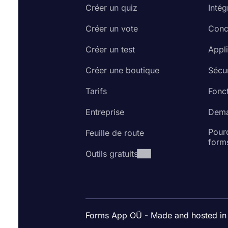
Créer un quiz
Intég
Créer un vote
Conc
Créer un test
Appl
Créer une boutique
Sécur
Tarifs
Fonct
Entreprise
Dema
Pourq
Feuille de route
form
Outils gratuits
Forms App OÜ - Made and hosted in