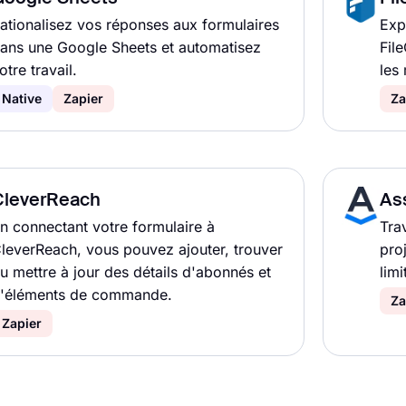
ationalisez vos réponses aux formulaires
Exp
ans une Google Sheets et automatisez
Fil
otre travail.
les
Native
Zapier
Za
CleverReach
As
n connectant votre formulaire à
Tra
leverReach, vous pouvez ajouter, trouver
proj
u mettre à jour des détails d'abonnés et
lim
'éléments de commande.
Za
Zapier