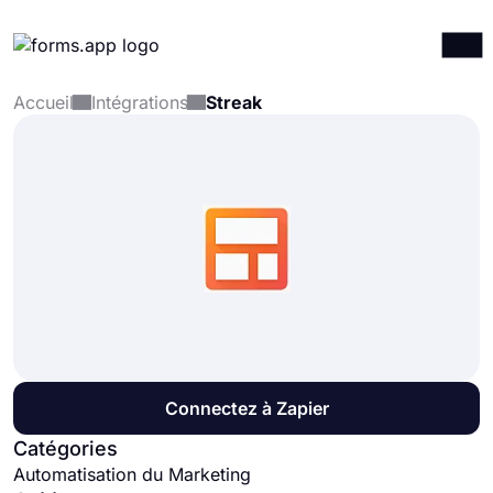
Accueil
Intégrations
Streak
Produits
Connexion
S'inscrire
Intégrations
Modèles
Ressources
Tarification
Connectez à Zapier
Catégories
Automatisation du Marketing