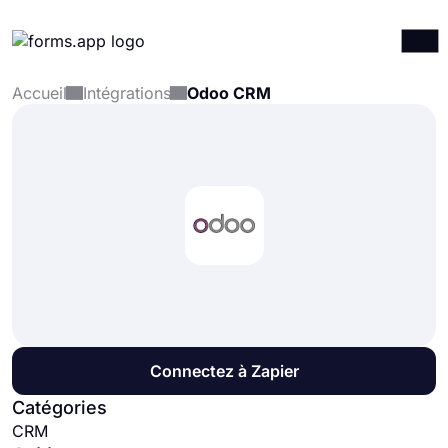
Accueil
Intégrations
Odoo CRM
Produits
Connexion
S'inscrire
Intégrations
Modèles
Ressources
Tarification
Connectez à Zapier
Catégories
CRM