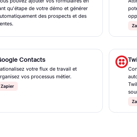
ous pouvez ajouter vos formulaires en
Atti
ant qu'étape de votre démo et générer
pot
utomatiquement des prospects et des
opp
entes.
Za
Google Contacts
Twi
ationalisez votre flux de travail et
Con
rganisez vos processus métier.
aut
Twi
Zapier
sou
Za