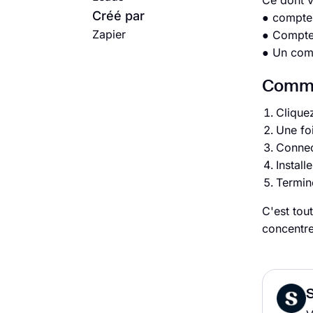
Ce dont 
Créé par
● compte
Zapier
● Compte
● Un com
Commen
Cliquez
Une fo
Connec
Install
Termine
C'est tou
concentre