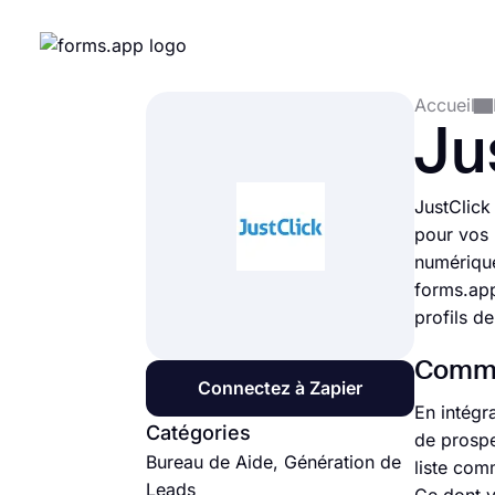
Accueil
Ju
JustClick
pour vos 
numérique
forms.app
profils d
Commen
Connectez à Zapier
En intégr
Catégories
de prospe
Bureau de Aide, Génération de
liste com
Leads