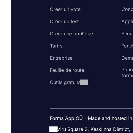
Créer un vote
Conc
Créer un test
Appl
Créer une boutique
Sécur
Tarifs
Fonct
Entreprise
Dema
Pourq
Feuille de route
form
Outils gratuits
Forms App OÜ - Made and hosted in
Viru Square 2, Kesklinna District, 