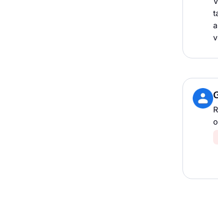
V
t
a
v
R
o