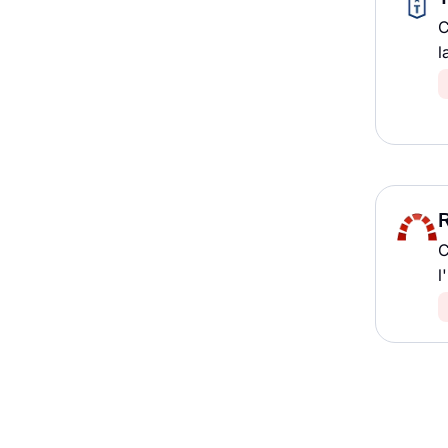
C
l
C
l