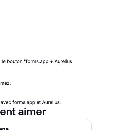
r le bouton "forms.app + Aurelius
aimez.
 avec forms.app et Aurelius!
ent aimer
ana