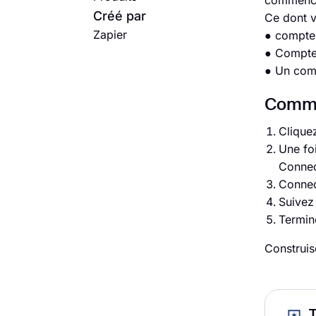
commencer
Créé par
Ce dont 
Zapier
● compte
● Compte/
● Un com
Commen
Cliquez
Une foi
Connec
Connec
Suivez
Termine
Construis