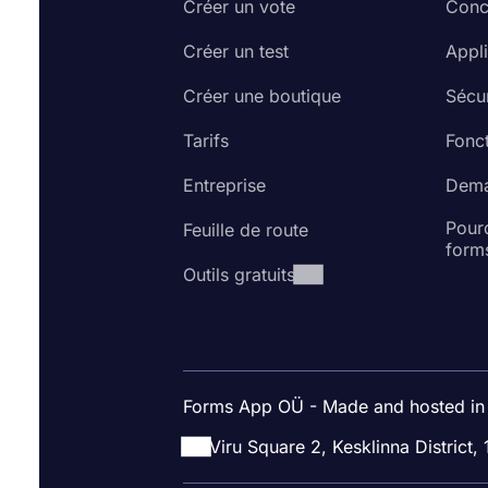
Créer un vote
Conc
Créer un test
Appl
Créer une boutique
Sécur
Tarifs
Fonct
Entreprise
Dema
Pourq
Feuille de route
form
Outils gratuits
Forms App OÜ - Made and hosted in
Viru Square 2, Kesklinna District, 