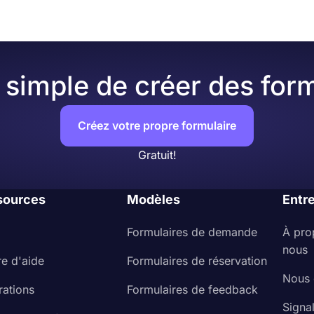
simple de créer des form
Créez votre propre formulaire
Gratuit!
sources
Modèles
Entr
Formulaires de demande
À pro
nous
re d'aide
Formulaires de réservation
Nous 
rations
Formulaires de feedback
Signa