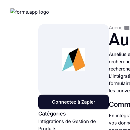
Accueil
Au
Aurelius 
recherche
recherche
L'intégra
formulair
les conve
Connectez à Zapier
Commen
Catégories
En intégr
Intégrations de Gestion de
vos donné
Produits