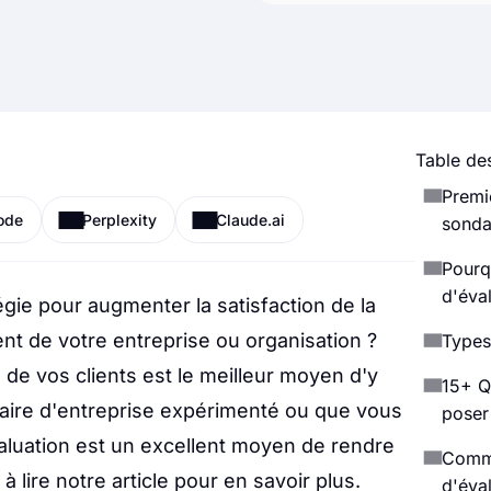
Table des
Premi
ode
Perplexity
Claude.ai
sonda
Pourq
d'éva
gie pour augmenter la satisfaction de la
ient de votre entreprise ou organisation ?
Types
de vos clients est le meilleur moyen d'y
15+ Q
taire d'entreprise expérimenté ou que vous
poser
aluation est un excellent moyen de rendre
Comme
 lire notre article pour en savoir plus.
d'éva