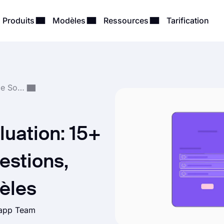
Produits
Modèles
Ressources
Tarification
Création et Gestion de Sondages
uation: 15+
estions,
èles
s.app Team