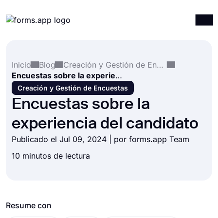
Productos
Iniciar sesión
Registrarse
Inicio
Blog
Creación y Gestión de Encuestas
Integraciones
Encuestas sobre la experiencia del candidato
Plantillas
Creación y Gestión de Encuestas
Encuestas sobre la
Recursos
experiencia del candidato
Precios
Publicado el Jul 09, 2024 | por forms.app Team
10 minutos de lectura
Resume con