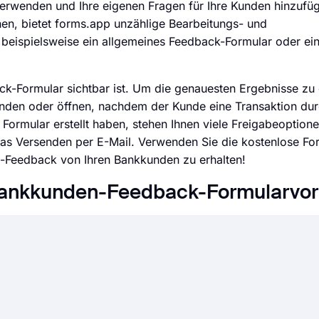
verwenden und Ihre eigenen Fragen für Ihre Kunden hinzufü
nen, bietet forms.app unzählige Bearbeitungs- und
 beispielsweise ein allgemeines Feedback-Formular oder ei
k-Formular sichtbar ist. Um die genauesten Ergebnisse zu 
nden oder öffnen, nachdem der Kunde eine Transaktion dur
Formular erstellt haben, stehen Ihnen viele Freigabeoptione
 das Versenden per E-Mail. Verwenden Sie die kostenlose Fo
-Feedback von Ihren Bankkunden zu erhalten!
 Bankkunden-Feedback-Formularvor
t viel einfacher als je zuvor. Ohne eine einzige Zeile codie
n erstellen und die Felder, das Design und die allgemeine