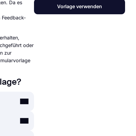
gen. Da es
Vorlage verwenden
n Feedback-
erhalten,
chgeführt oder
n zur
rmularvorlage
lage?
ren zu
n Optionen