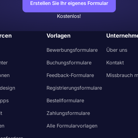
Erstellen Sie Ihr eigenes Formular
Kostenlos!
rcen
Vorlagen
Unternehm
Bewerbungsformulare
Über uns
nter
Buchungsformulare
Kontakt
ionen
Feedback-Formulare
Missbrauch m
design
Registrierungsformulare
Apps
Bestellformulare
t
Zahlungsformulare
en
Alle Formularvorlagen