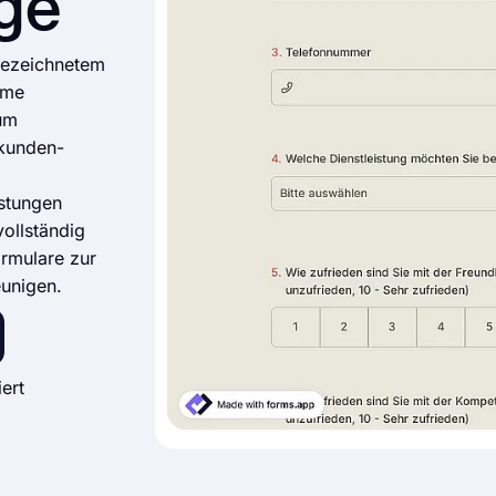
ge
gezeichnetem
eme
um
kkunden-
istungen
vollständig
rmulare zur
unigen.
ert